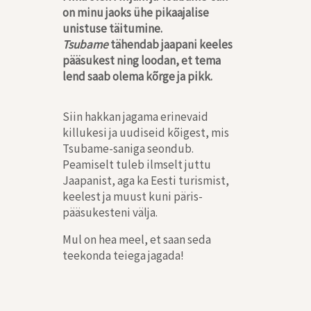
on minu jaoks ühe pikaajalise
unistuse täitumine.
Tsubame
tähendab jaapani keeles
pääsukest ning loodan, et tema
lend saab olema kõrge ja pikk.
Siin hakkan jagama erinevaid
killukesi ja uudiseid kõigest, mis
Tsubame-saniga seondub.
Peamiselt tuleb ilmselt juttu
Jaapanist, aga ka Eesti turismist,
keelest ja muust kuni päris-
pääsukesteni välja.
Mul on hea meel, et saan seda
teekonda teiega jagada!