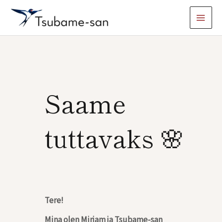
Skip
MAI
to
content
MEN
Saame
tuttavaks 🌸
Tere!
Mina olen Mirjam ja Tsubame-san